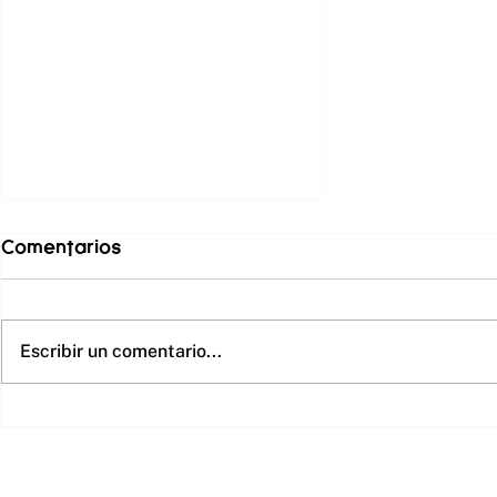
Comentarios
Escribir un comentario...
Andrew Christian:
Innovación, Estilo y
Atrevimiento en la
Moda Masculina