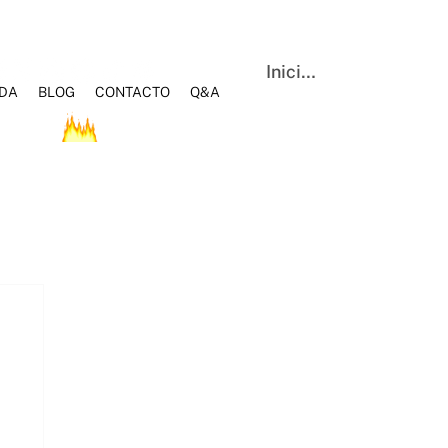
Iniciar sesión
NDA
BLOG
CONTACTO
Q&A
OS
HOT SALE
BLOG
Q&A
CONTACTO