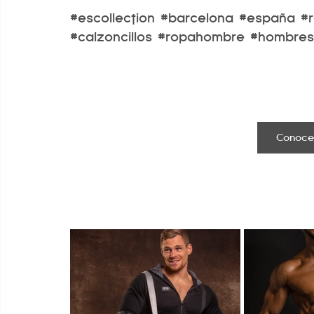
#escollection
#barcelona
#españa
#r
#calzoncillos
#ropahombre
#hombres
Conoce 