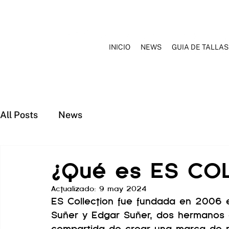
INICIO
NEWS
GUIA DE TALLAS
INICIO
NOSOTROS
MARCAS
ROPA INTERIOR
TRAJ
All Posts
News
¿Qué es ES CO
Actualizado:
9 may 2024
ES Collection fue fundada en 2006 
Suñer y Edgar Suñer, dos hermanos
compartida de crear una marca de m