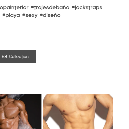
opainterior
#trajesdebaño
#jockstraps
#playa
#sexy
#diseño
ES Collection