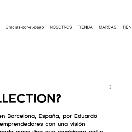
Gracias-por-el-pago
NOSOTROS
TIENDA
MARCAS
TIE
ES DE BAÑO
ROPA DEPORTIVA
ROPA CASUAL
ACCESORI
LLECTION?
en Barcelona, España, por Eduardo 
 emprendedores con una visión 
oda masculina que combinara estilo, 