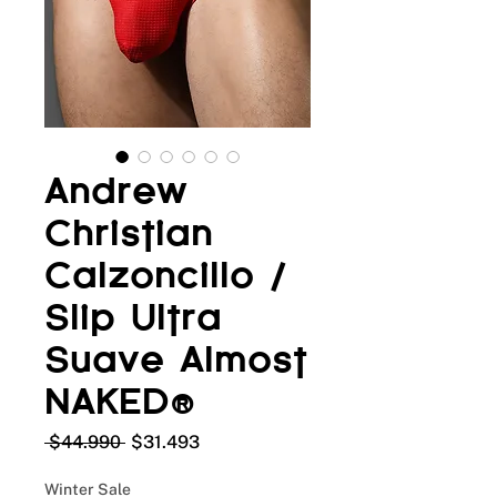
Andrew
Christian
Calzoncillo /
Slip Ultra
Suave Almost
NAKED®
Precio
Precio
 $44.990 
$31.493
de
oferta
Winter Sale