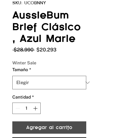
SKU: UCOBNNY
AussieBum
Brief Clásico
, Azul Marle
Precio
Precio
 $28.990 
$20.293
de
oferta
Winter Sale
Tamaño
*
Cantidad
*
Agregar al carrito