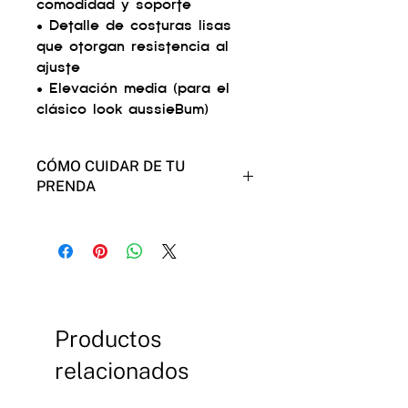
comodidad y soporte
• Detalle de costuras lisas
que otorgan resistencia al
ajuste
• Elevación media (para el
clásico look aussieBum)
CÓMO CUIDAR DE TU
PRENDA
Muestra tu cariño a tus
aussieBum y ellos te lo
devolverán por
mucho tiempo.
Usa el modo de lavado suave en
la máquina.
Productos
No introducirlos en la secadora
(mejor para tus aussieBums y
relacionados
para el medio ambiente).
No hay necesidad de llevarlos a