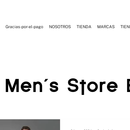
Gracias-por-el-pago
NOSOTROS
TIENDA
MARCAS
TIE
ES DE BAÑO
ROPA DEPORTIVA
ROPA CASUAL
ACCESORI
 Men´s Store 