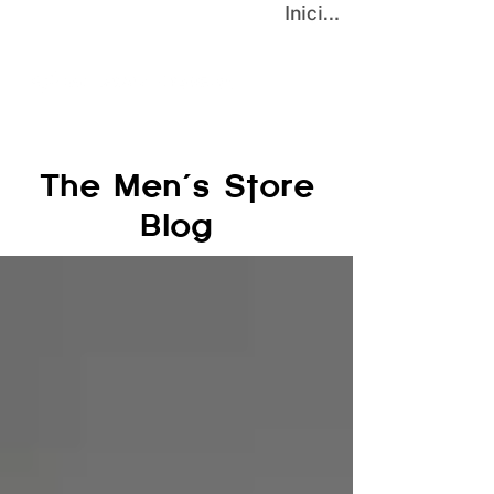
Iniciar sesión
The Men´s Store
Blog