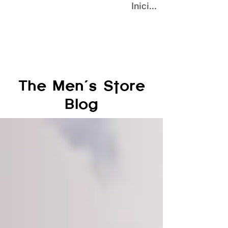
Iniciar sesión
The Men´s Store
Blog