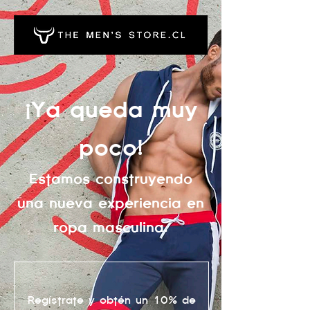
¡Ya queda muy
poco!
Estamos construyendo
una nueva experiencia en
ropa masculina.
Regí
strate y obtén un 10% de