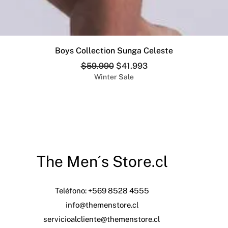
Vista rápida
Boys Collection Sunga Celeste
Precio
Precio de oferta
$59.990
$41.993
Winter Sale
The Men´s Store.cl
Teléfono: +569 8528 4555
info@themenstore.cl
servicioalcliente@themenstore.cl