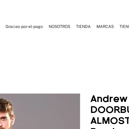
Gracias-por-el-pago
NOSOTROS
TIENDA
MARCAS
TIE
ES DE BAÑO
ROPA DEPORTIVA
ROPA CASUAL
ACCESORI
Andrew 
DOORB
ALMOST