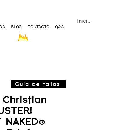
Iniciar sesión
NDA
BLOG
CONTACTO
Q&A
OS
HOT SALE
BLOG
Q&A
CONTACTO
Guía de tallas
Christian
USTER!
 NAKED®