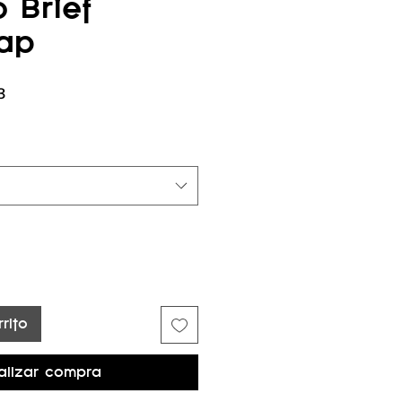
 Brief
rap
Precio
3
de
oferta
rito
alizar compra