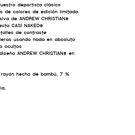
uestro deportista clásico
s de colores de edición limitada.
lusiva de ANDREW CHRISTIAN®
recta CASI NAKED®
talles de contraste
vieras usando nada en absoluto
no ocultos
 diseño ANDREW CHRISTIAN® en
% rayón hecho de bambú, 7 %
ía.