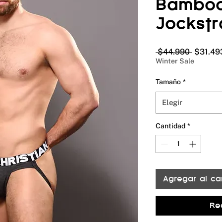
Bamboo
Jockst
Precio
 $44.990 
$31.49
Winter Sale
Tamaño
*
Elegir
Cantidad
*
Agregar al car
Re