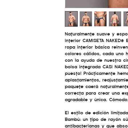
Naturalmente suave y esponj
interior CAMISETA NAKED® 
ropa interior básica reinv
colores cálidos, cada uno
con la ayuda de nuestra cin
bolsa integrada CASI NAKED
puesto! Prácticamente hemo
aplastamientos, reajustami
paquete caerá naturalment
correcta para crear una e
agradable y única. Cómodo,
El estilo de edición limita
Bambú: un tipo de rayón s
antibacterianas y que abs