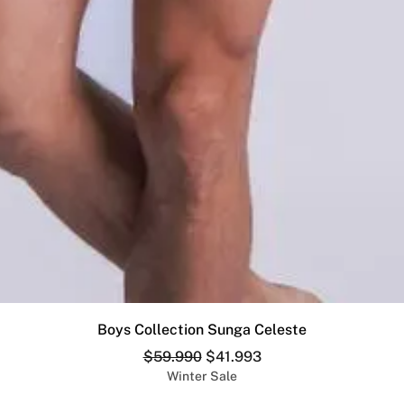
Vista rápida
Boys Collection Sunga Celeste
Precio
Precio de oferta
$59.990
$41.993
Winter Sale