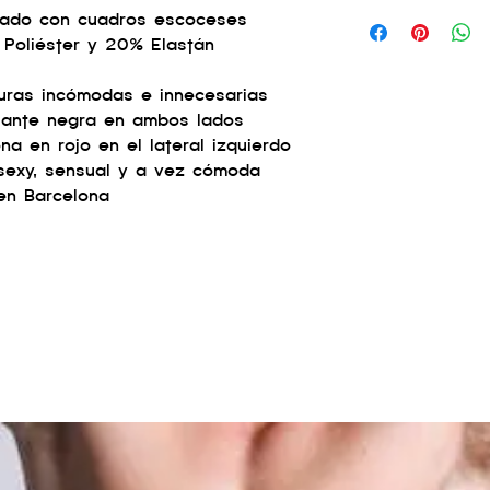
TECNOLOGÍA:
pado con cuadros escoceses
Push Up
 Poliéster y 20% Elastán
COMPOSICIÓN:
80% Poliéster 10% 
uras incómodas e innecesarias
illante negra en ambos lados
a en rojo en el lateral izquierdo
sexy, sensual y a vez cómoda
en Barcelona