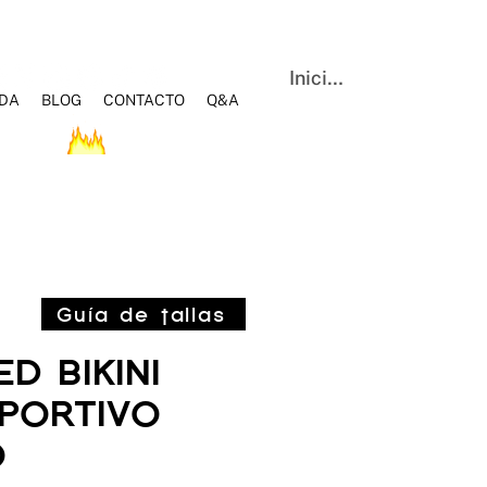
Iniciar sesión
NDA
BLOG
CONTACTO
Q&A
OS
HOT SALE
BLOG
Q&A
CONTACTO
Guía de tallas
D BIKINI
EPORTIVO
O