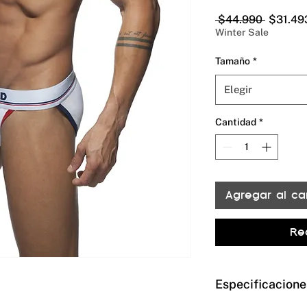
Precio
 $44.990 
$31.49
Winter Sale
Tamaño
*
Elegir
Cantidad
*
Agregar al car
Re
Especificacione