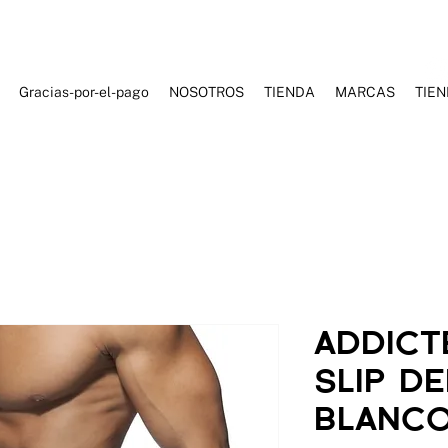
Gracias-por-el-pago
NOSOTROS
TIENDA
MARCAS
TIE
ES DE BAÑO
ROPA DEPORTIVA
ROPA CASUAL
ACCESORI
ADDICTE
SLIP D
BLANC