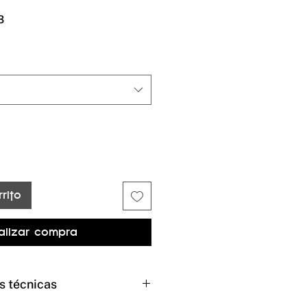
Precio
3
de
oferta
rito
alizar compra
s técnicas