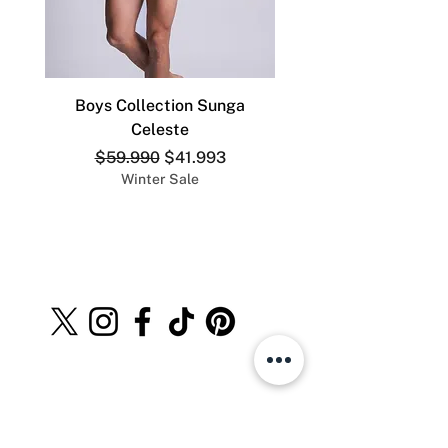
Boys Collection Sunga
ADDICTED SLIP DEP
Celeste
Precio
Precio de oferta
$59.990
$41.993
Winter Sale
The Men´s Store.cl