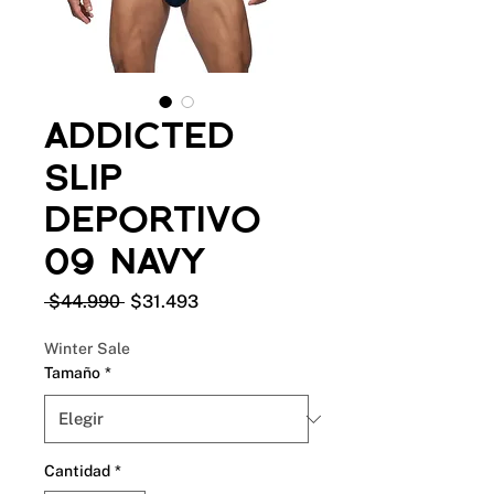
ADDICTED
SLIP
DEPORTIVO
09 NAVY
Precio
Precio
 $44.990 
$31.493
de
oferta
Winter Sale
Tamaño
*
Cantidad
*