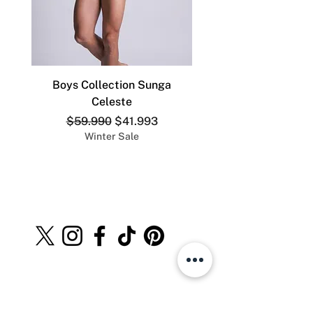
Boys Collection Sunga
ADDICTED SLIP DEP
Celeste
Precio
Precio de oferta
$59.990
$41.993
Winter Sale
The Men´s Store.cl