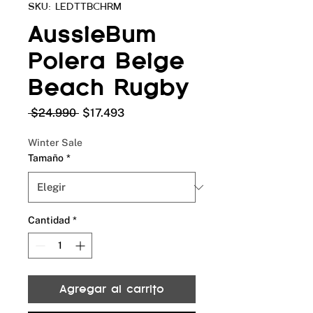
SKU: LEDTTBCHRM
AussieBum
Polera Beige
Beach Rugby
Precio
Precio
 $24.990 
$17.493
de
oferta
Winter Sale
Tamaño
*
Cantidad
*
Agregar al carrito