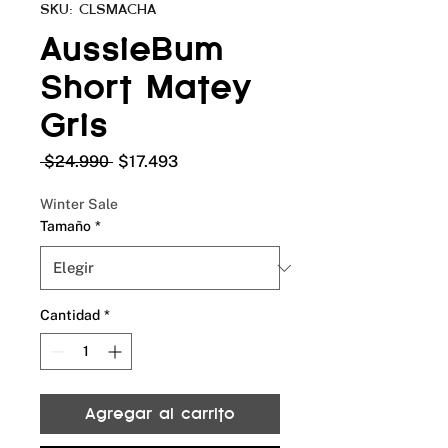
SKU: CLSMACHA
AussieBum
Short Matey
Gris
Precio
Precio
 $24.990 
$17.493
de
oferta
Winter Sale
Tamaño
*
Cantidad
*
Agregar al carrito