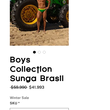
Boys
Collection
Sunga Brasil
Precio
Precio
 $59.990 
$41.993
de
oferta
Winter Sale
SKU
*