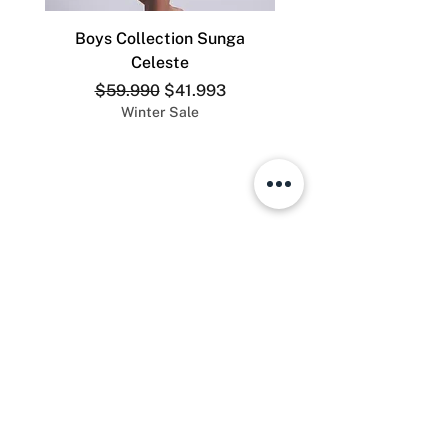
Boys Collection Sunga
ADDICTED SLIP DEP
Celeste
Precio
Precio de oferta
$59.990
$41.993
Winter Sale
The Men´s Store.cl
Teléfono:
+569 8528 4555