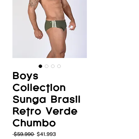
Boys
Collection
Sunga Brasil
Retro Verde
Chumbo
Precio
Precio
 $59.990 
$41.993