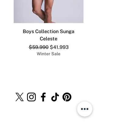
Boys Collection Sunga
ADDICTED SLIP DEP
Celeste
Precio
Precio de oferta
$59.990
$41.993
Winter Sale
The Men´s Store.cl