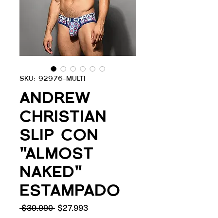
SKU: 92976-MULTI
ANDREW
CHRISTIAN
SLIP CON
"ALMOST
NAKED"
ESTAMPADO
Precio
Precio
 $39.990 
$27.993
de