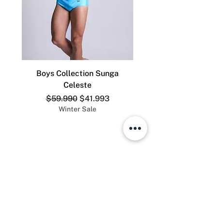
Boys Collection Sunga
ADDICTED SLIP DEP
Celeste
Precio
Precio de oferta
$59.990
$41.993
Winter Sale