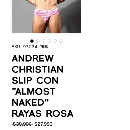
SKU: 93074-PINK
ANDREW
CHRISTIAN
SLIP CON
"ALMOST
NAKED"
RAYAS ROSA
Precio
Precio
 $39.990 
$27.993
de