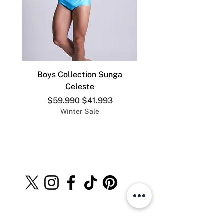
Boys Collection Sunga
ADDICTED SLIP DEP
Celeste
Precio
Precio de oferta
$59.990
$41.993
Winter Sale