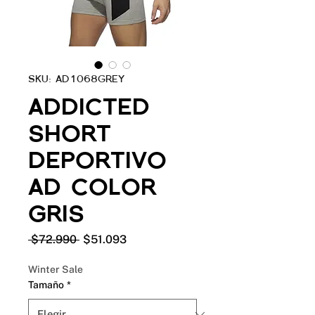
SKU: AD1068GREY
ADDICTED
SHORT
DEPORTIVO
AD COLOR
GRIS
Precio
Precio
 $72.990 
$51.093
de
oferta
Winter Sale
Tamaño
*