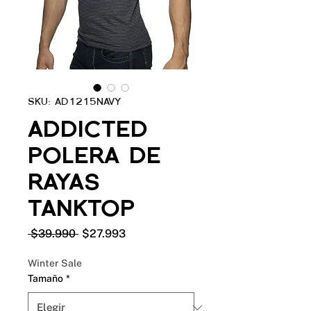
SKU: AD1215NAVY
ADDICTED
POLERA DE
RAYAS
TANKTOP
Precio
Precio
 $39.990 
$27.993
de
oferta
Winter Sale
Tamaño
*