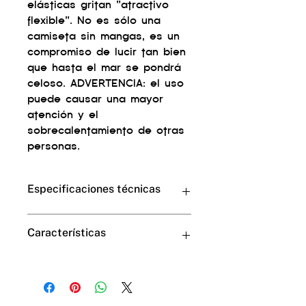
elásticas gritan "atractivo
flexible". No es sólo una
camiseta sin mangas, es un
compromiso de lucir tan bien
que hasta el mar se pondrá
celoso. ADVERTENCIA: el uso
puede causar una mayor
atención y el
sobrecalentamiento de otras
personas.
Especificaciones técnicas
Material de malla suave,
Características
transpirable y elástico por todas
partes.
Pañuelo de bolsillo falso de color
95% Poliéster – 5% Algodón
contrastante (el bolsillo no es
funcional)