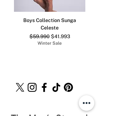
Boys Collection Sunga
ADDICTED SLIP DEP
Celeste
Precio
Precio de oferta
$59.990
$41.993
Winter Sale
The Men´s Store.cl
Teléfono:
+569 8528 4555