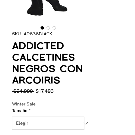
SKU: AD838BLACK
ADDICTED
CALCETINES
NEGROS CON
ARCOIRIS
Precio
Precio
 $24.990 
$17.493
de
oferta
Winter Sale
Tamaño
*