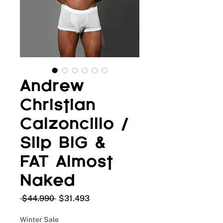
Andrew
Christian
Calzoncillo /
Slip BIG &
FAT Almost
Naked
Precio
Precio
 $44.990 
$31.493
de
oferta
Winter Sale