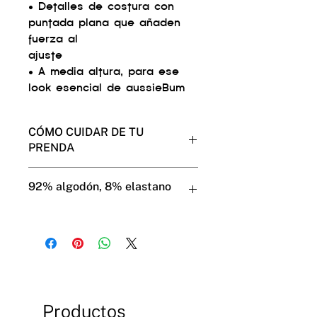
• Detalles de costura con
puntada plana que añaden
fuerza al
ajuste
• A media altura, para ese
look esencial de aussieBum
CÓMO CUIDAR DE TU
PRENDA
Muestra tu cariño a tus
92% algodón, 8% elastano
aussieBum y ellos te lo
devolverán por
mucho tiempo.
Usa el modo de lavado suave en
la máquina.
No los pongas en la secadora (es
mejor para tus aussieBums y
para el medio ambiente).
Productos
No hay necesidad de llevarlos a