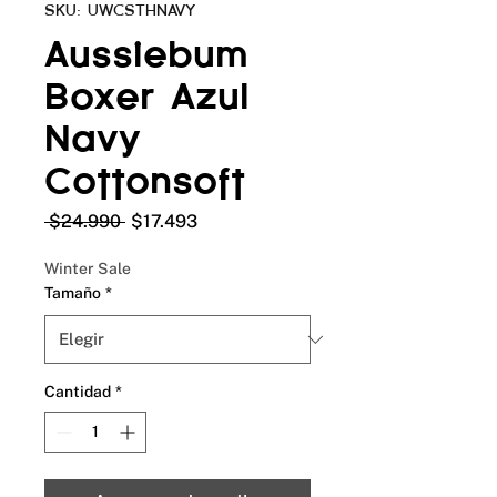
SKU: UWCSTHNAVY
Aussiebum
Boxer Azul
Navy
Cottonsoft
Precio
Precio
 $24.990 
$17.493
de
oferta
Winter Sale
Tamaño
*
Cantidad
*