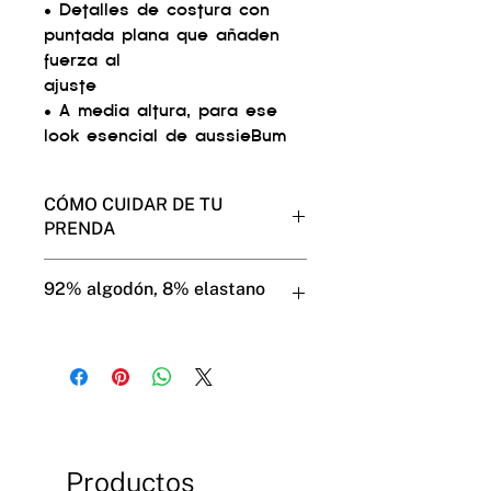
• Detalles de costura con
puntada plana que añaden
fuerza al
ajuste
• A media altura, para ese
look esencial de aussieBum
CÓMO CUIDAR DE TU
PRENDA
Muestra tu cariño a tus
92% algodón, 8% elastano
aussieBum y ellos te lo
devolverán por
mucho tiempo.
Usa el modo de lavado suave en
la máquina.
No los pongas en la secadora (es
mejor para tus aussieBums y
para el medio ambiente).
Productos
No hay necesidad de llevarlos a