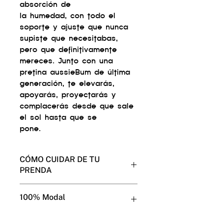
absorción de
la humedad, con todo el
soporte y ajuste que nunca
supiste que necesitabas,
pero que definitivamente
mereces. Junto con una
pretina aussieBum de última
generación, te elevarás,
apoyarás, proyectarás y
complacerás desde que sale
el sol hasta que se
pone.
CÓMO CUIDAR DE TU
PRENDA
• Muéstrale amor a tus
100% Modal
aussieBums y ellos también te
amarán