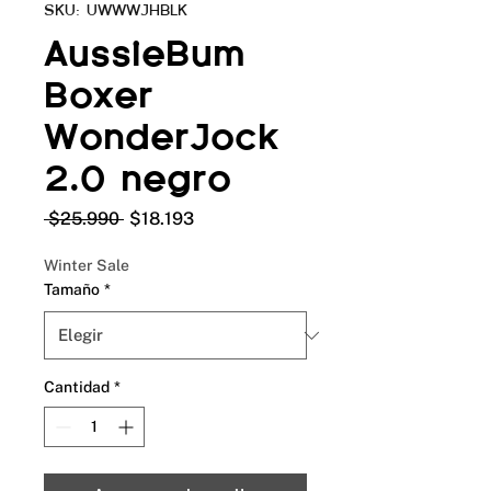
SKU: UWWWJHBLK
AussieBum
Boxer
WonderJock
2.0 negro
Precio
Precio
 $25.990 
$18.193
de
oferta
Winter Sale
Tamaño
*
Cantidad
*