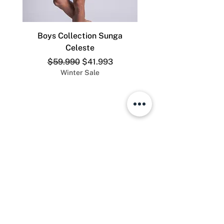
80% algodón, 15% nailon, 5%
elastano
Boys Collection Sunga
ADDICTED SLIP DEP
Celeste
Precio
Precio de oferta
$59.990
$41.993
Winter Sale
The Men´s Store.cl
Teléfono:
+569 8528 4555