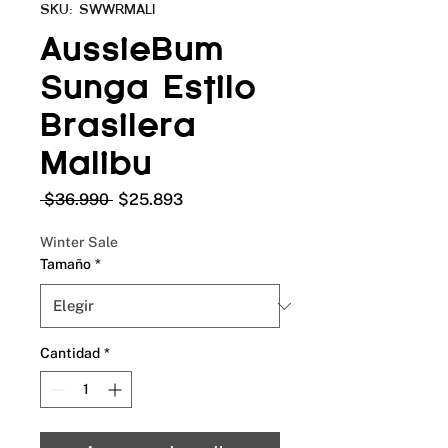
SKU: SWWRMALI
AussieBum
Sunga Estilo
Brasilera
Malibu
Precio
Precio
 $36.990 
$25.893
de
oferta
Winter Sale
Tamaño
*
Cantidad
*