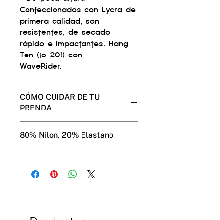
Confeccionados con Lycra de
primera calidad, son
resistentes, de secado
rápido e impactantes. Hang
Ten (¡o 20!) con
WaveRider.
CÓMO CUIDAR DE TU
PRENDA
Muestra tu cariño a tus
80% Nilon, 20% Elastano
aussieBum y ellos te lo
devolverán por mucho tiempo.
Usa el modo de lavado suave a
máquina o a mano en agua fría.
No los pongas en la secadora (es
mejor para tus aussieBums y
para el medio ambiente).
No hay necesidad de llevarlos a