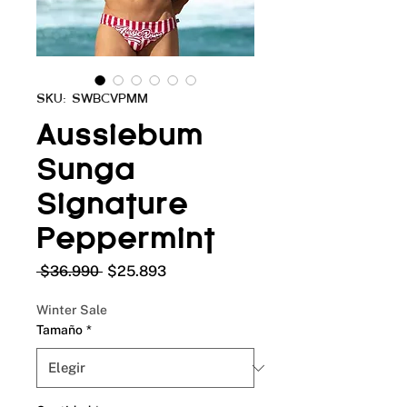
SKU: SWBCVPMM
Aussiebum
Sunga
Signature
Peppermint
Precio
Precio
 $36.990 
$25.893
de
oferta
Winter Sale
Tamaño
*