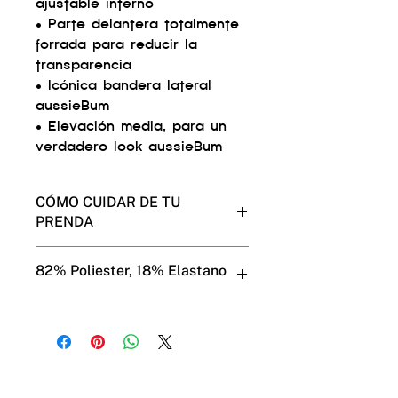
ajustable interno
• Parte delantera totalmente
forrada para reducir la
transparencia
• Icónica bandera lateral
aussieBum
• Elevación media, para un
verdadero look aussieBum
CÓMO CUIDAR DE TU
PRENDA
Muestra tu cariño a tus
82% Poliester, 18% Elastano
aussieBum y ellos te lo
devolverán por mucho tiempo.
Usa el modo de lavado suave a
máquina o a mano en agua fría.
No los pongas en la secadora (es
mejor para tus aussieBums y
para el medio ambiente).