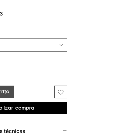
Precio
3
de
oferta
rito
alizar compra
s técnicas