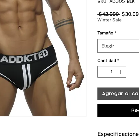
SKU: AD305 BLK
Precio
 $42.990 
$30.09
Winter Sale
Tamaño
*
Elegir
Cantidad
*
Agregar al car
Re
Especificacione