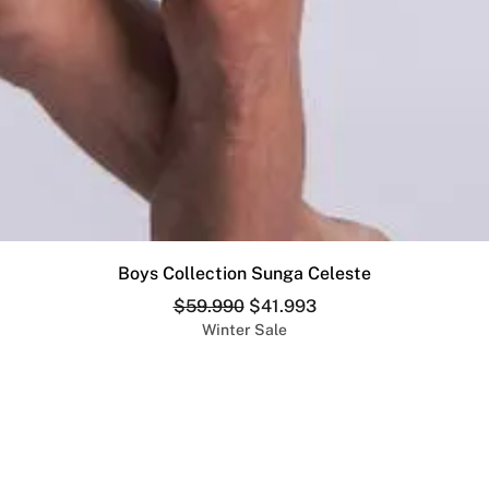
Vista rápida
Boys Collection Sunga Celeste
Precio
Precio de oferta
$59.990
$41.993
Winter Sale