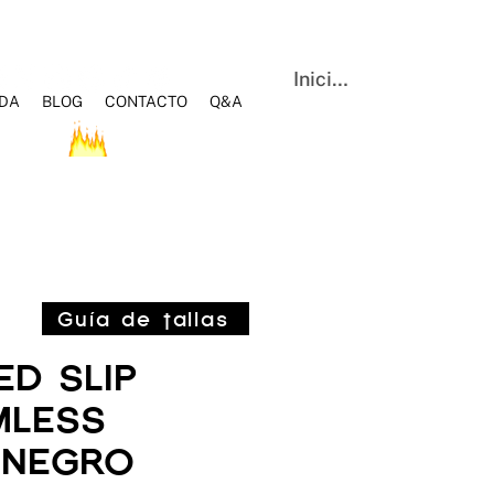
Iniciar sesión
NDA
BLOG
CONTACTO
Q&A
OS
HOT SALE
BLOG
Q&A
CONTACTO
Guía de tallas
ED SLIP
MLESS
 NEGRO