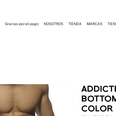
Gracias-por-el-pago
NOSOTROS
TIENDA
MARCAS
TIE
ES DE BAÑO
ROPA DEPORTIVA
ROPA CASUAL
ACCESORI
ADDICT
BOTTO
COLOR