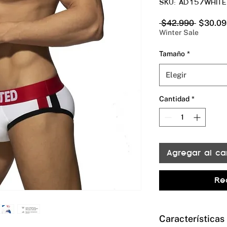
SKU: AD157WHITE
Precio
 $42.990 
$30.09
Winter Sale
Tamaño
*
Elegir
Cantidad
*
Agregar al car
Re
Características