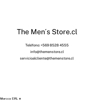
The Men´s Store.cl
Teléfono: +569 8528 4555
info@themenstore.cl
servicioalcliente@themenstore.cl
 Marcca EIRL ®