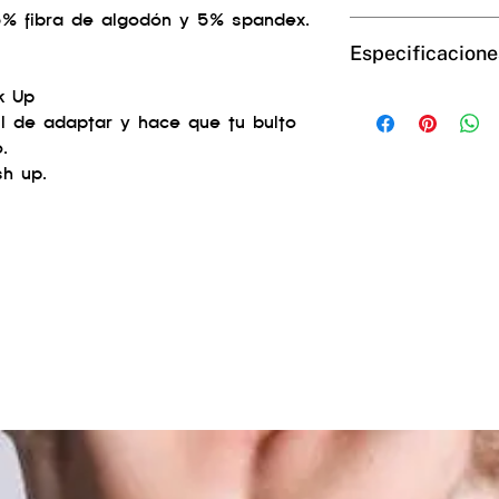
5% fibra de algodón y 5% spandex.
Boxer básico fabric
Especificacione
spandex.
Corte bajo
k Up
patrón anatómico
95% fibra de algod
il de adaptar y hace que tu bulto
.
sh up.