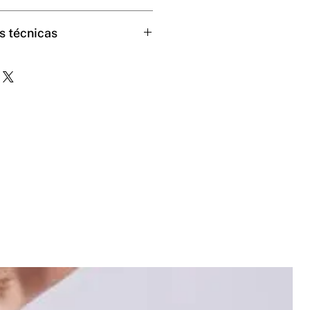
ado en 95% fibra de algodón y 5%
s técnicas
ón y 5% spandex