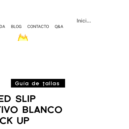
Iniciar sesión
NDA
BLOG
CONTACTO
Q&A
OS
HOT SALE
BLOG
Q&A
CONTACTO
Guía de tallas
ED SLIP
IVO BLANCO
CK UP