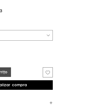
Precio
3
de
oferta
rito
alizar compra