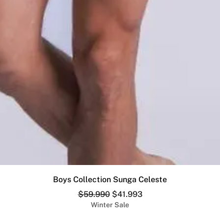
Vista rápida
Boys Collection Sunga Celeste
Precio
Precio de oferta
$59.990
$41.993
Winter Sale