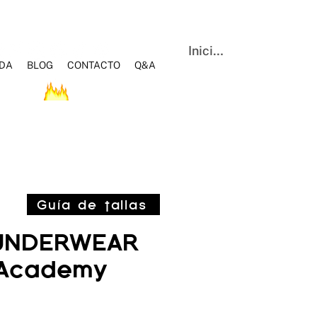
Iniciar sesión
NDA
BLOG
CONTACTO
Q&A
OS
HOT SALE
BLOG
Q&A
CONTACTO
Guía de tallas
UNDERWEAR
 Academy