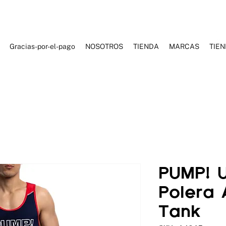
Gracias-por-el-pago
NOSOTROS
TIENDA
MARCAS
TIE
ES DE BAÑO
ROPA DEPORTIVA
ROPA CASUAL
ACCESORI
PUMP! 
Polera
Tank