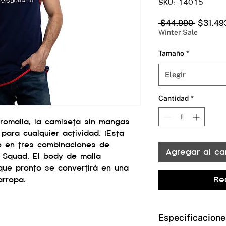
SKU: 14015
Precio
 $44.990 
$31.49
Winter Sale
Tamaño
*
Elegir
Cantidad
*
romalla, la camiseta sin mangas
para cualquier actividad. ¡Esta
 en tres combinaciones de
Agregar al car
y Squad. El body de malla
ue pronto se convertirá en una
Re
arropa.
Especificacione