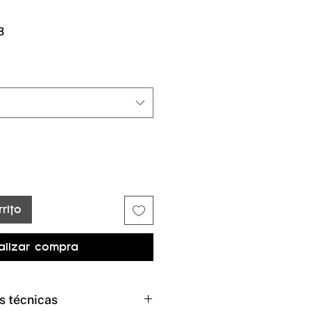
Precio
3
de
oferta
rito
alizar compra
s técnicas