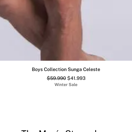
Vista rápida
Boys Collection Sunga Celeste
Precio
Precio de oferta
$59.990
$41.993
Winter Sale