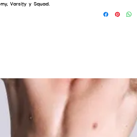
my, Varsity y Squad.
nylon 78% elasta