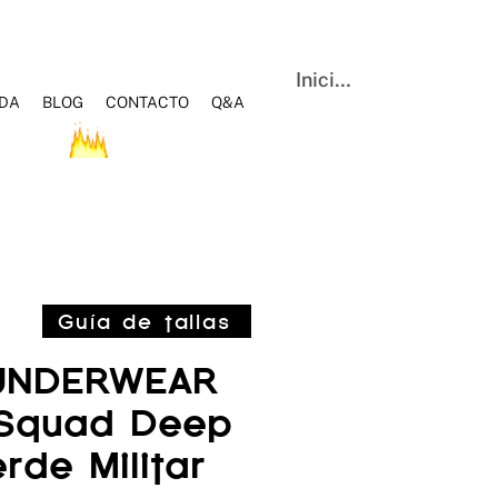
Iniciar sesión
NDA
BLOG
CONTACTO
Q&A
OS
HOT SALE
BLOG
Q&A
CONTACTO
Guía de tallas
UNDERWEAR
 Squad Deep
rde Militar