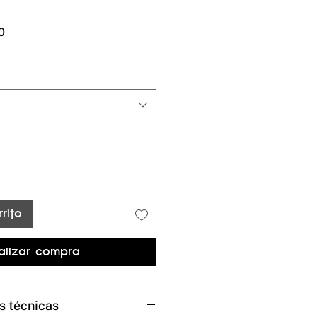
Precio
0
de
oferta
rito
alizar compra
s técnicas