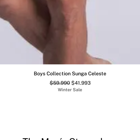
Vista rápida
Boys Collection Sunga Celeste
Precio
Precio de oferta
$59.990
$41.993
Winter Sale