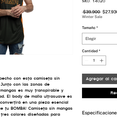
SKU: 14020
Precio
 $39.900 
$27.93
Winter Sale
Tamaño
*
Elegir
Cantidad
*
pecho con esta camiseta sin
Agregar al car
 Junto con las zonas de
n mangas es muy transpirable y
Re
ad. El body de malla ultrasuave es
onvertirá en una pieza esencial
gue tu BOMBA! Camiseta sin mangas
Especificacione
 tres colores diseñadas para