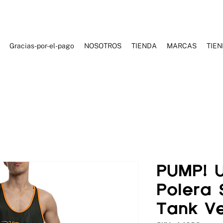
Gracias-por-el-pago
NOSOTROS
TIENDA
MARCAS
TIE
ES DE BAÑO
ROPA DEPORTIVA
ROPA CASUAL
ACCESORI
PUMP! 
Polera
Tank Ve