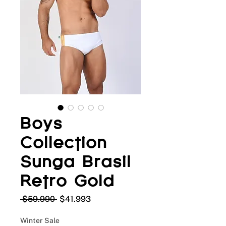
Boys
Collection
Sunga Brasil
Retro Gold
Precio
Precio
 $59.990 
$41.993
de
oferta
Winter Sale