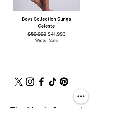
Boys Collection Sunga
ADDICTED SLIP DEP
Celeste
Precio
Precio de oferta
$59.990
$41.993
Winter Sale
The Men´s Store.cl
Teléfono:
+569 8528 4555