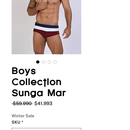
Boys
Collection
Sunga Mar
Precio
Precio
 $59.990 
$41.993
de
oferta
Winter Sale
SKU
*