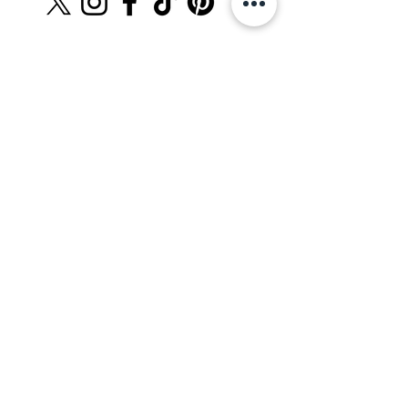
The Men´s Store.cl
Teléfono:
+569 8528 4555
info@themenstore.cl
servicioalcliente@themenstore.cl
Tallas
Políticas de Envío
Términos y Condiciones