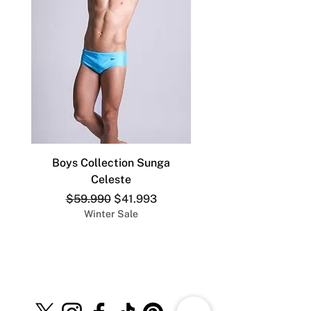
Boys Collection Sunga
ADDICTED SLIP DEP
Celeste
Precio
Precio de oferta
$59.990
$41.993
Winter Sale