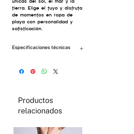
únicas del sol, el mar y la
tierra. Elige el tuyo y disfruta
de momentos en ropa de
playa con personalidad y
sofisticación.
Especificaciones técnicas
Tejido: Con protección UV, 90%
Poliamida + 10% Elastano.
Forro: 90% Poliéster + 10%
Elastano.
Cuidado: Lavar a mano; No usa
blanqueador; Utilice jabón neutro;
Productos
No utilice secadora; No retorcer; No
planchar, lavar con agua fría. Secar
relacionados
a la sombra.