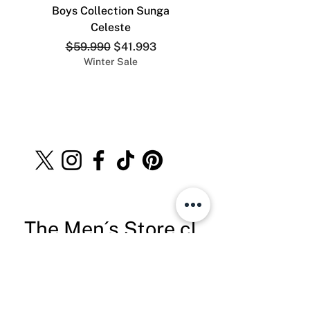
Boys Collection Sunga
ADDICTED SLIP DEP
Celeste
Precio
Precio de oferta
$59.990
$41.993
Winter Sale
The Men´s Store.cl
Teléfono:
+569 8528 4555
info@themenstore.cl