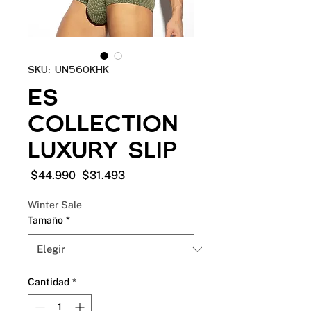
SKU: UN560KHK
ES
COLLECTION
LUXURY SLIP
Precio
Precio
 $44.990 
$31.493
de
oferta
Winter Sale
Tamaño
*
Cantidad
*