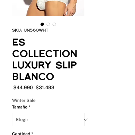
SKU: UN560WHT
ES
COLLECTION
LUXURY SLIP
BLANCO
Precio
Precio
 $44.990 
$31.493
de
oferta
Winter Sale
Tamaño
*
Cantidad
*