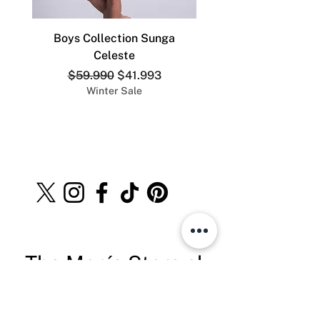
Boys Collection Sunga
ADDICTED SLIP DEP
Celeste
Precio
Precio de oferta
$59.990
$41.993
Winter Sale
The Men´s Store.cl
Teléfono:
+569 8528 4555