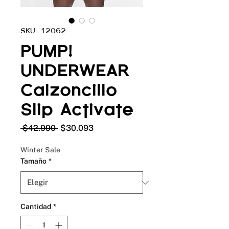
SKU: 12062
PUMP!
UNDERWEAR
Calzoncillo
Slip Activate
Precio
Precio
 $42.990 
$30.093
de
oferta
Winter Sale
Tamaño
*
Cantidad
*