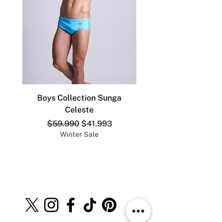
Boys Collection Sunga
ADDICTED SLIP DEP
Celeste
Precio
Precio de oferta
$59.990
$41.993
Winter Sale