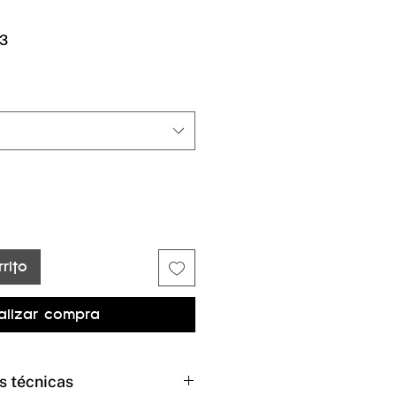
Precio
3
de
oferta
rito
alizar compra
s técnicas