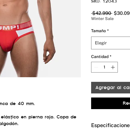
SKU: 12043
Precio
 $42.990 
$30.09
Winter Sale
Tamaño
*
Elegir
Cantidad
*
Agregar al car
Re
blanca de 40 mm.
elástico en pierna rojo. Copa de
algodón.
Especificacione