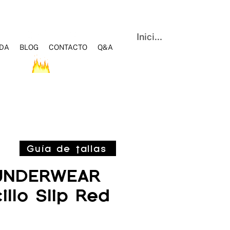
Iniciar sesión
NDA
BLOG
CONTACTO
Q&A
OS
HOT SALE
BLOG
Q&A
CONTACTO
Guía de tallas
UNDERWEAR
illo Slip Red