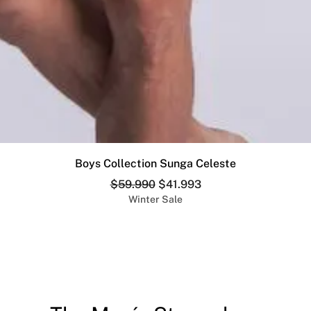
Vista rápida
Boys Collection Sunga Celeste
Precio
Precio de oferta
$59.990
$41.993
Winter Sale