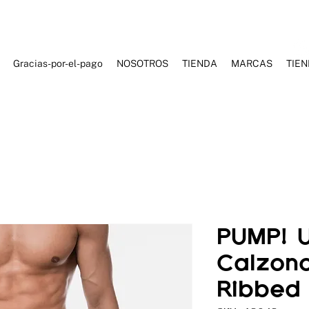
Gracias-por-el-pago
NOSOTROS
TIENDA
MARCAS
TIE
ES DE BAÑO
ROPA DEPORTIVA
ROPA CASUAL
ACCESORI
PUMP! 
Calzonc
Ribbed