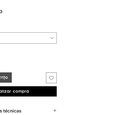
Precio
3
de
oferta
rito
alizar compra
s técnicas