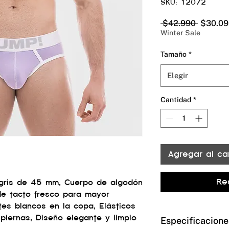
SKU: 12072
Precio
 $42.990 
$30.09
Winter Sale
Tamaño
*
Elegir
Cantidad
*
Agregar al car
Re
 y gris de 45 mm, Cuerpo de algodón
de tacto fresco para mayor
tes blancos en la copa, Elásticos
piernas, Diseño elegante y limpio
Especificacione