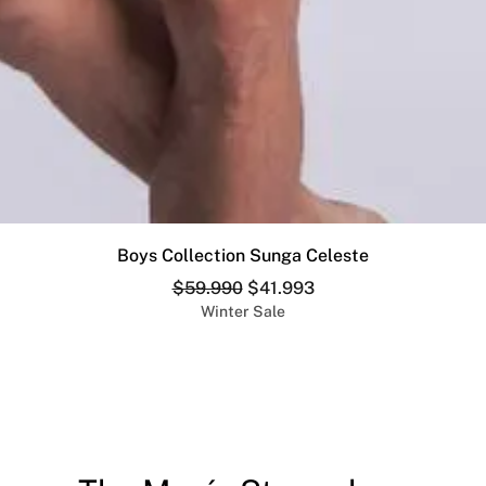
Vista rápida
Boys Collection Sunga Celeste
Precio
Precio de oferta
$59.990
$41.993
Winter Sale