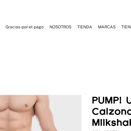
Gracias-por-el-pago
NOSOTROS
TIENDA
MARCAS
TIE
ES DE BAÑO
ROPA DEPORTIVA
ROPA CASUAL
ACCESORI
PUMP! 
Calzonci
Milksh