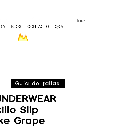
Iniciar sesión
NDA
BLOG
CONTACTO
Q&A
OS
HOT SALE
BLOG
Q&A
CONTACTO
Guía de tallas
UNDERWEAR
llo Slip
ake Grape