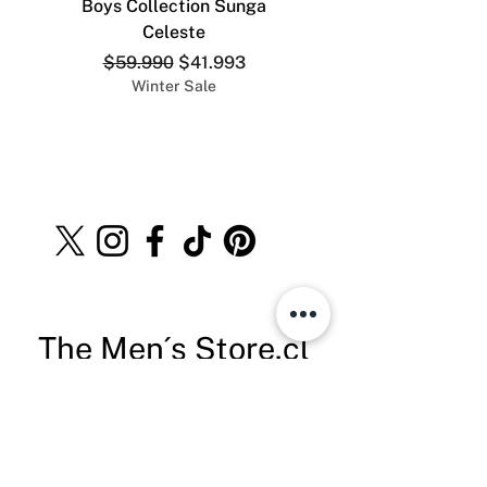
Boys Collection Sunga
ADDICTED SLIP DEP
Celeste
Precio
Precio de oferta
$59.990
$41.993
Winter Sale
The Men´s Store.cl
Teléfono:
+569 8528 4555
info@themenstore.cl