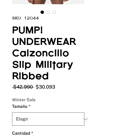
SKU: 12044
PUMP!
UNDERWEAR
Calzoncillo
Slip Military
Ribbed
Precio
Precio
 $42.990 
$30.093
de
oferta
Winter Sale
Tamaño
*
Cantidad
*