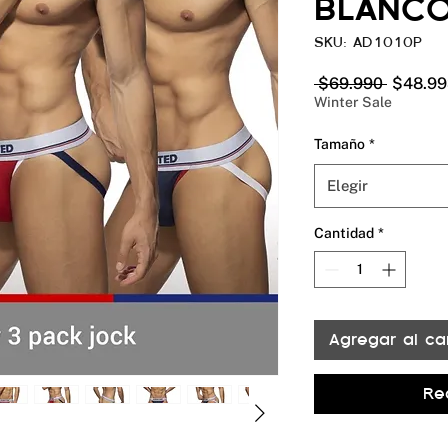
BLANC
SKU: AD1010P
Precio
 $69.990 
$48.99
Winter Sale
Tamaño
*
Elegir
Cantidad
*
Agregar al car
Re