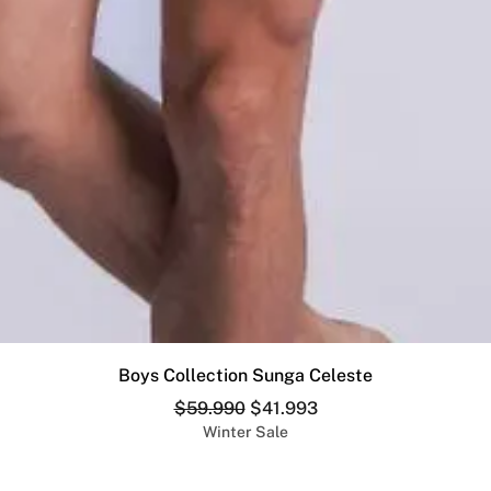
Vista rápida
Boys Collection Sunga Celeste
Precio
Precio de oferta
$59.990
$41.993
Winter Sale