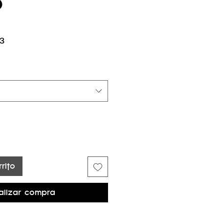
O
Precio
3
de
oferta
rito
alizar compra