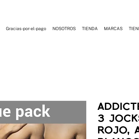
Gracias-por-el-pago
NOSOTROS
TIENDA
MARCAS
TIE
ES DE BAÑO
ROPA DEPORTIVA
ROPA CASUAL
ACCESORI
ADDICT
3 JOCK
ROJO, 