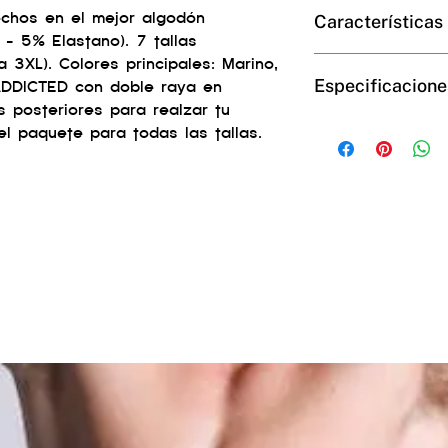
chos en el mejor algodón
Características
- 5% Elastano). 7 tallas
 3XL). Colores principales: Marino,
PACK de 3 suspensor
Especificacione
Colores principales: 
 ADDICTED con doble raya en
ADDICTED con doble
s posteriores para realzar tu
elásticas posteriore
Composición: 95% A
el paquete para todas las tallas.
capacidad en el paqu