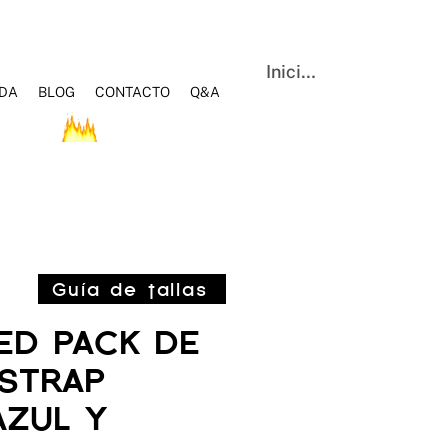
Iniciar sesión
NDA
BLOG
CONTACTO
Q&A
OS
HOT SALE
BLOG
Q&A
CONTACTO
Guía de tallas
ED PACK DE
STRAP
AZUL Y