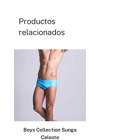
Productos
relacionados
Boys Collection Sunga
ADDICTED SLIP DEP
Celeste