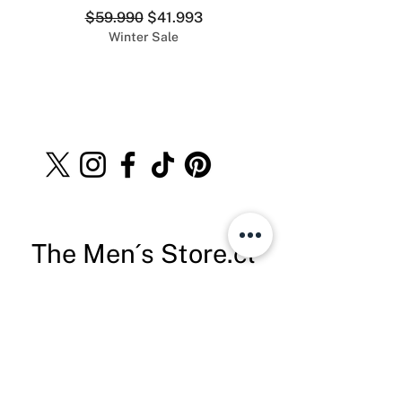
Precio
Precio de oferta
$59.990
$41.993
Winter Sale
The Men´s Store.cl
Teléfono:
+569 8528 4555
info@themenstore.cl
servicioalcliente@themenstore.cl