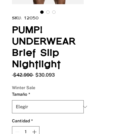
SKU: 12050
PUMP!
UNDERWEAR
Brief Slip
Nightlight
Precio
Precio
 $42.990 
$30.093
de
oferta
Winter Sale
Tamaño
*
Cantidad
*