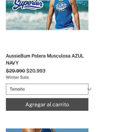
AussieBum Polera Musculosa AZUL
NAVY
Precio
Precio de oferta
$29.990
$20.993
Winter Sale
Agregar al carrito