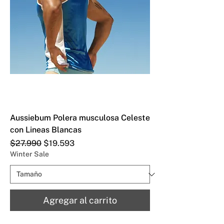
Aussiebum Polera musculosa Celeste
con Lineas Blancas
Precio
Precio de oferta
$27.990
$19.593
Winter Sale
Agregar al carrito