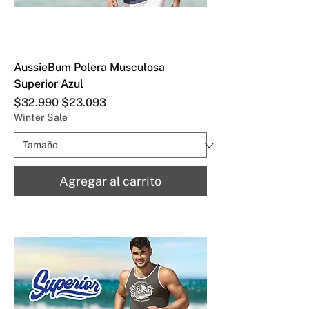
AussieBum Polera Musculosa
Superior Azul
Precio
Precio de oferta
$32.990
$23.093
Winter Sale
Agregar al carrito