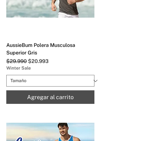
AussieBum Polera Musculosa
Superior Gris
Precio
Precio de oferta
$29.990
$20.993
Winter Sale
Agregar al carrito