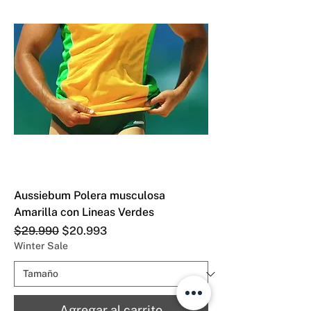
Aussiebum Polera musculosa
Amarilla con Lineas Verdes
Precio
Precio de oferta
$29.990
$20.993
Winter Sale
Agregar al carrito