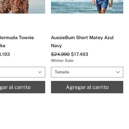
Bermuda Townie
AussieBum Short Matey Azul
rke
Navy
cio de oferta
Precio
Precio de oferta
8.193
$24.990
$17.493
Winter Sale
Tamaño
ar al carrito
Agregar al carrito