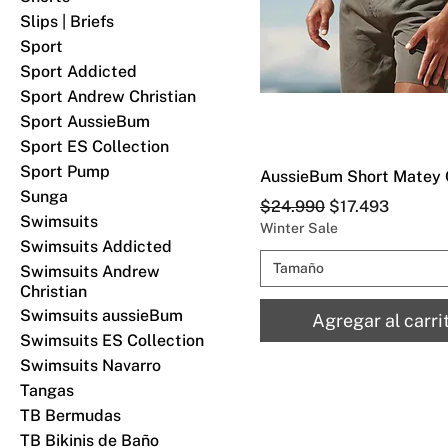
Slips | Briefs
Sport
Sport Addicted
Sport Andrew Christian
Sport AussieBum
Sport ES Collection
Sport Pump
AussieBum Short Matey 
Sunga
Precio
Precio de oferta
$24.990
$17.493
Swimsuits
Winter Sale
Swimsuits Addicted
Tamaño
Swimsuits Andrew
Christian
Swimsuits aussieBum
Agregar al carri
Swimsuits ES Collection
Swimsuits Navarro
Tangas
TB Bermudas
TB Bikinis de Baño