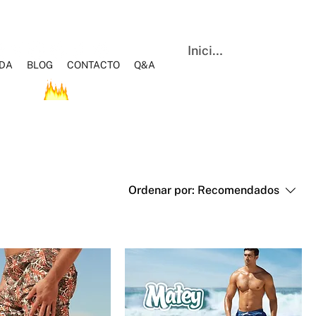
Iniciar sesión
NDA
BLOG
CONTACTO
Q&A
OS
HOT SALE
BLOG
Q&A
CONTACTO
Ordenar por:
Recomendados