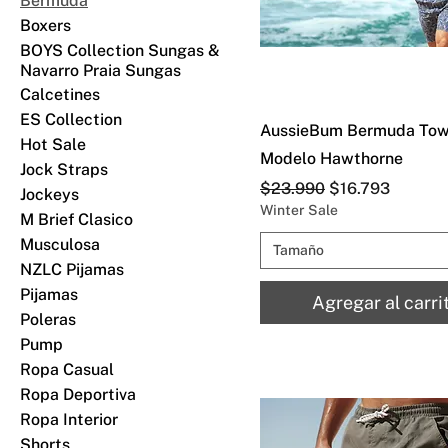
Bermuda
Boxers
BOYS Collection Sungas &
Navarro Praia Sungas
Calcetines
ES Collection
AussieBum Bermuda Tow
Hot Sale
Modelo Hawthorne
Jock Straps
Precio
Precio de oferta
$23.990
$16.793
Jockeys
Winter Sale
M Brief Clasico
Musculosa
Tamaño
NZLC Pijamas
Pijamas
Agregar al carri
Poleras
Pump
Ropa Casual
Ropa Deportiva
Ropa Interior
Shorts