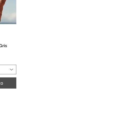
Gris
to