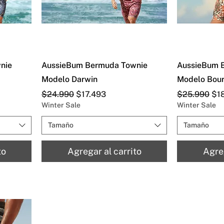
nie
AussieBum Bermuda Townie
AussieBum 
Modelo Darwin
Modelo Bou
Precio
Precio de oferta
Precio
Pre
$24.990
$17.493
$25.990
$1
Winter Sale
Winter Sale
Tamaño
Tamaño
to
Agregar al carrito
Agreg