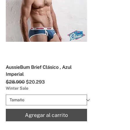
AussieBum Brief Clásico , Azul
Imperial
Precio
Precio de oferta
$28.990
$20.293
Winter Sale
Agregar al carrito