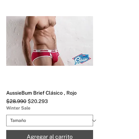
AussieBum Brief Clásico , Rojo
Precio
Precio de oferta
$28.990
$20.293
Winter Sale
Agregar al carrito