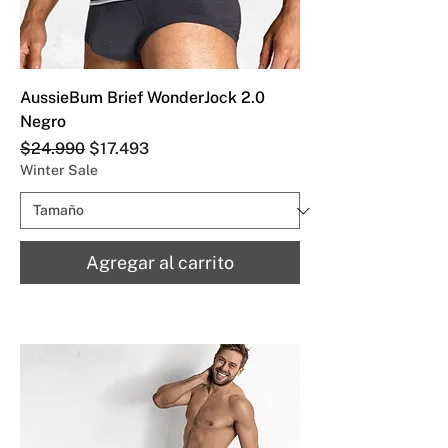
AussieBum Brief WonderJock 2.0
Negro
Precio
Precio de oferta
$24.990
$17.493
Winter Sale
Agregar al carrito