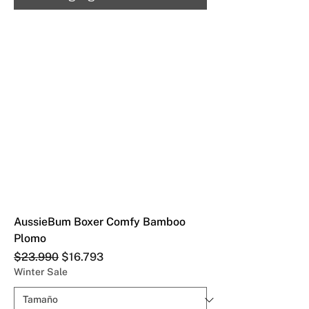
AussieBum Boxer Comfy Bamboo
Plomo
Precio
Precio de oferta
$23.990
$16.793
Winter Sale