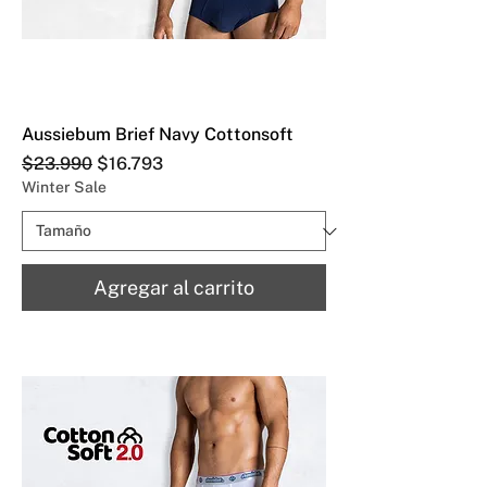
Aussiebum Brief Navy Cottonsoft
Precio
Precio de oferta
$23.990
$16.793
Winter Sale
Agregar al carrito