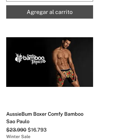
Agregar al carrito
AussieBum Boxer Comfy Bamboo
Sao Paulo
Precio
Precio de oferta
$23.990
$16.793
Winter Sale