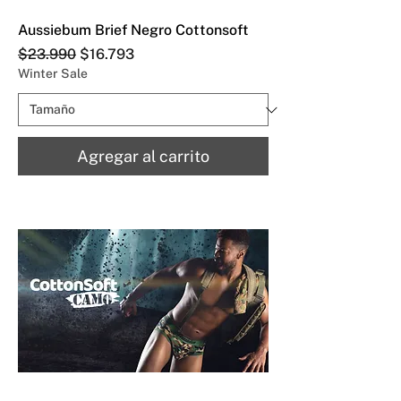
Aussiebum Brief Negro Cottonsoft
Precio
Precio de oferta
$23.990
$16.793
Winter Sale
Agregar al carrito