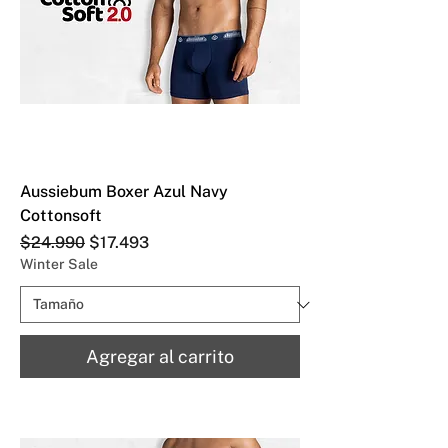
Aussiebum Boxer Azul Navy
Cottonsoft
Precio
Precio de oferta
$24.990
$17.493
Winter Sale
Agregar al carrito