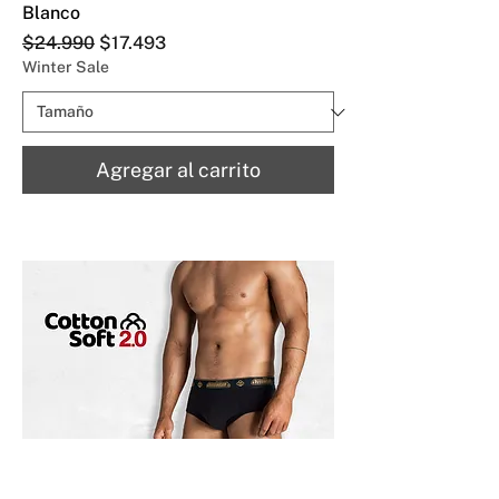
Blanco
Precio
Precio de oferta
$24.990
$17.493
Winter Sale
Agregar al carrito