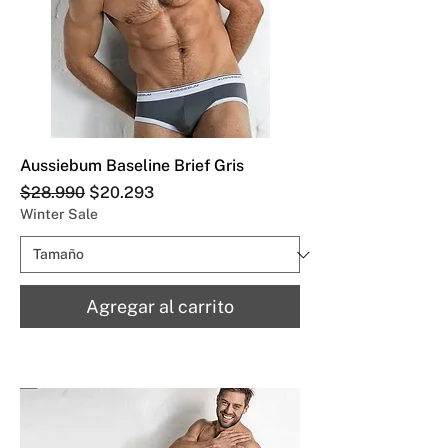
Aussiebum Baseline Brief Gris
Precio
Precio de oferta
$28.990
$20.293
Winter Sale
Agregar al carrito