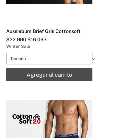
Aussiebum Brief Gris Cottonsoft
Precio
Precio de oferta
$22.990
$16.093
Winter Sale
Agregar al carrito