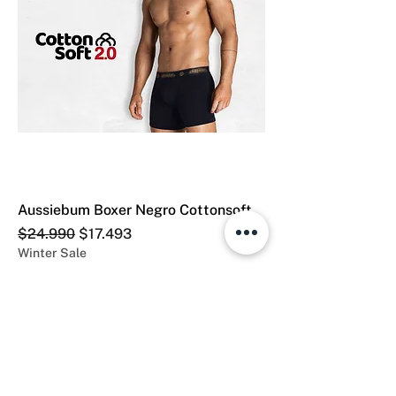
Aussiebum Boxer Negro Cottonsoft
Precio
Precio de oferta
$24.990
$17.493
Winter Sale
Agregar al carrito