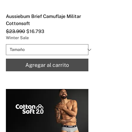
Aussiebum Brief Camuflaje Militar
Cottonsoft
Precio
Precio de oferta
$23.990
$16.793
Winter Sale
Agregar al carrito