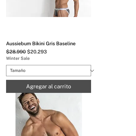
Aussiebum Bikini Gris Baseline
Precio
Precio de oferta
$28.990
$20.293
Winter Sale
Agregar al carrito