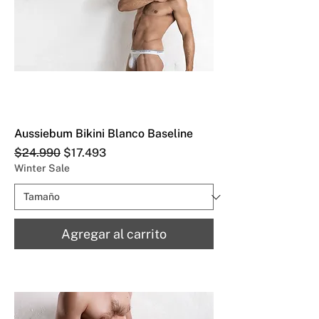
Aussiebum Bikini Blanco Baseline
Precio
Precio de oferta
$24.990
$17.493
Winter Sale
Agregar al carrito