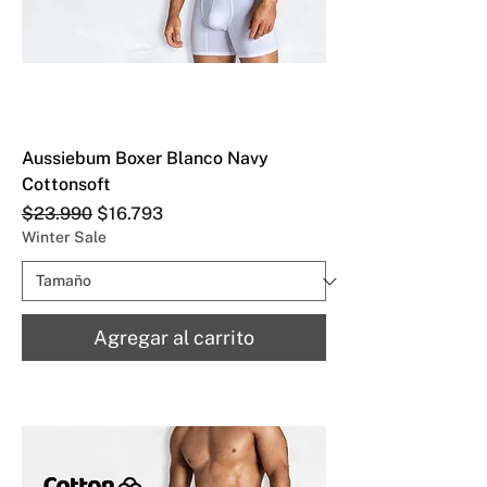
Aussiebum Boxer Blanco Navy
Cottonsoft
Precio
Precio de oferta
$23.990
$16.793
Winter Sale
Agregar al carrito