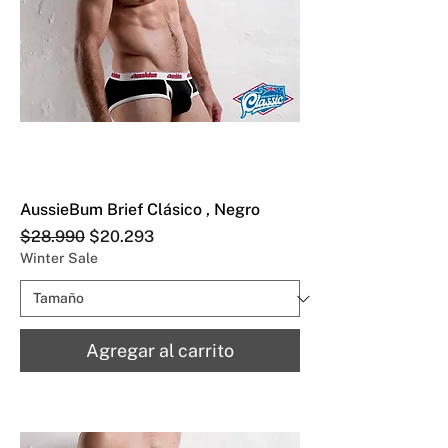
AussieBum Brief Clásico , Negro
Precio
Precio de oferta
$28.990
$20.293
Winter Sale
Agregar al carrito