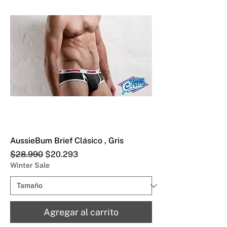
AussieBum Brief Clásico , Gris
Precio
Precio de oferta
$28.990
$20.293
Winter Sale
Agregar al carrito