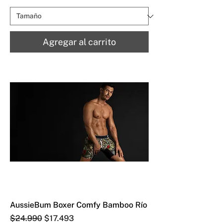
Agregar al carrito
AussieBum Boxer Comfy Bamboo Río
Precio
Precio de oferta
$24.990
$17.493