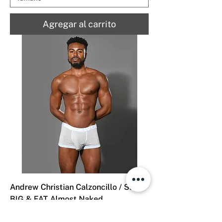
Agregar al carrito
Andrew Christian Calzoncillo / Slip
BIG & FAT Almost Naked
Precio
Precio de oferta
$44.990
$31.493