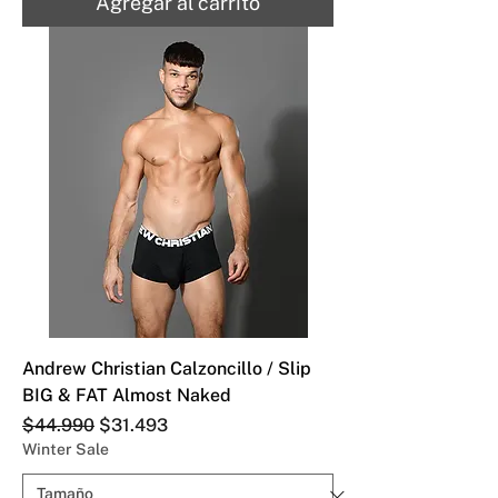
Agregar al carrito
Andrew Christian Calzoncillo / Slip
BIG & FAT Almost Naked
Precio
Precio de oferta
$44.990
$31.493
Winter Sale