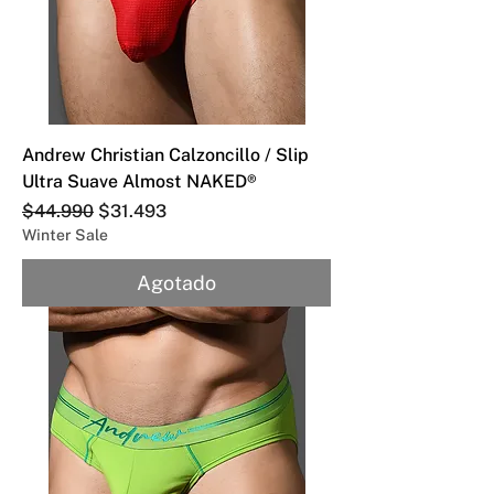
Andrew Christian Calzoncillo / Slip
Ultra Suave Almost NAKED®
Precio
Precio de oferta
$44.990
$31.493
Winter Sale
Agotado