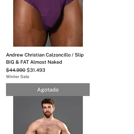
Andrew Christian Calzoncillo / Slip
BIG & FAT Almost Naked
Precio
Precio de oferta
$44.990
$31.493
Winter Sale
Agotado