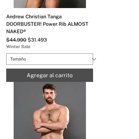
Andrew Christian Tanga
DOORBUSTER! Power Rib ALMOST
NAKED®
Precio
Precio de oferta
$44.990
$31.493
Winter Sale
Agregar al carrito