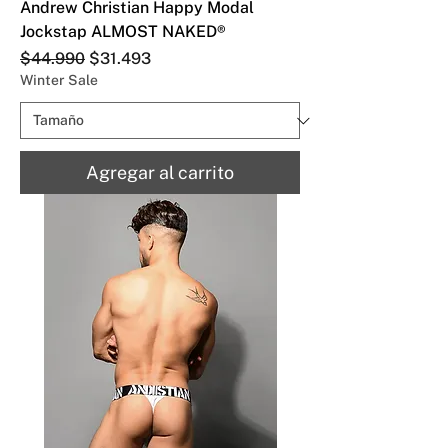
Andrew Christian Happy Modal
Jockstap ALMOST NAKED®
Precio
Precio de oferta
$44.990
$31.493
Winter Sale
Agregar al carrito