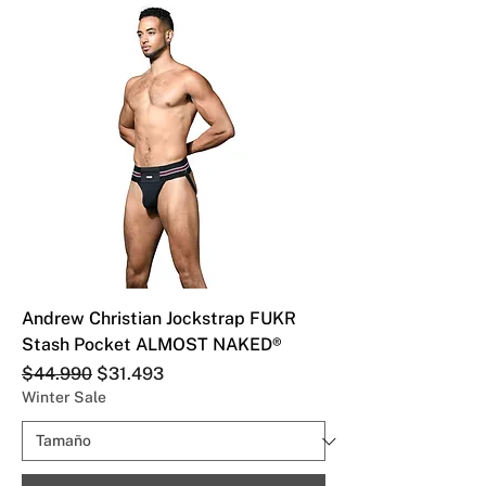
Andrew Christian Jockstrap FUKR
Stash Pocket ALMOST NAKED®
Precio
Precio de oferta
$44.990
$31.493
Winter Sale