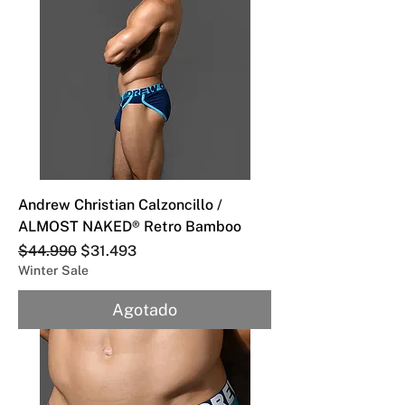
Andrew Christian Calzoncillo /
ALMOST NAKED® Retro Bamboo
Precio
Precio de oferta
$44.990
$31.493
Winter Sale
Agotado