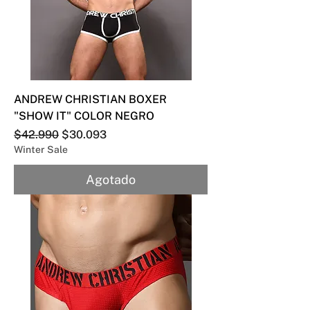
ANDREW CHRISTIAN BOXER
"SHOW IT" COLOR NEGRO
Precio
Precio de oferta
$42.990
$30.093
Winter Sale
Agotado