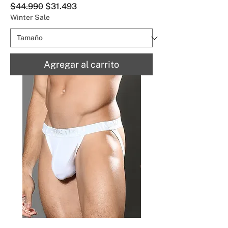
Precio
Precio de oferta
$44.990
$31.493
Winter Sale
Agregar al carrito