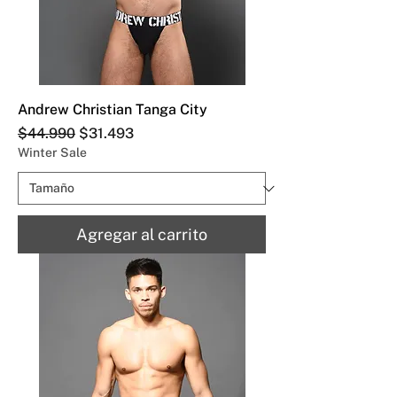
Andrew Christian Tanga City
Precio
Precio de oferta
$44.990
$31.493
Winter Sale
Agregar al carrito