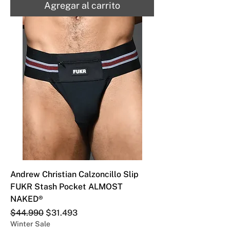
Agregar al carrito
Andrew Christian Calzoncillo Slip
FUKR Stash Pocket ALMOST
NAKED®
Precio
Precio de oferta
$44.990
$31.493
Winter Sale