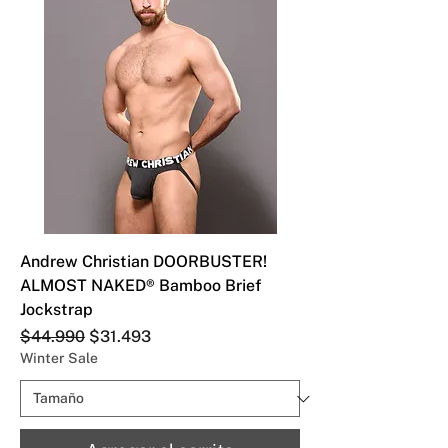
Andrew Christian DOORBUSTER!
ALMOST NAKED® Bamboo Brief
Jockstrap
Precio
Precio de oferta
$44.990
$31.493
Winter Sale