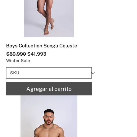
Boys Collection Sunga Celeste
Precio
Precio de oferta
$59.990
$41.993
Winter Sale
Agregar al carrito