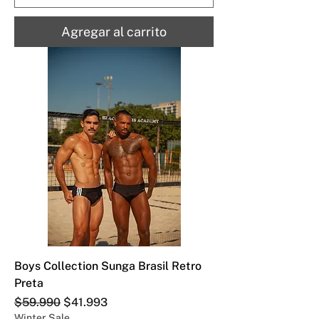
Agregar al carrito
Boys Collection Sunga Brasil Retro
Preta
Precio
Precio de oferta
$59.990
$41.993
Winter Sale