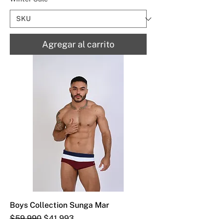
Agregar al carrito
Boys Collection Sunga Mar
Precio
Precio de oferta
$59.990
$41.993