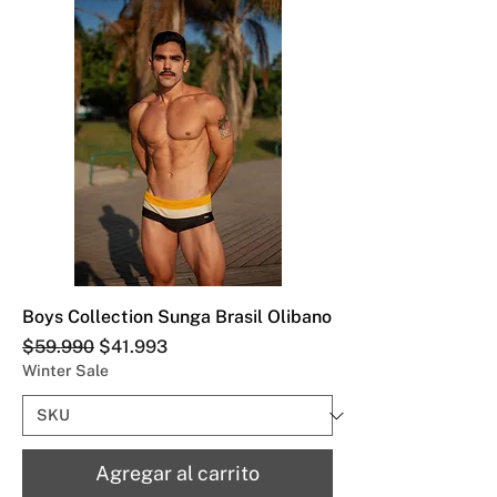
Boys Collection Sunga Brasil Olibano
Precio
Precio de oferta
$59.990
$41.993
Winter Sale
Agregar al carrito