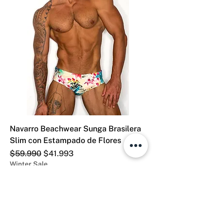
Navarro Beachwear Sunga Brasilera
Slim con Estampado de Flores
Precio
Precio de oferta
$59.990
$41.993
Winter Sale
Agregar al carrito