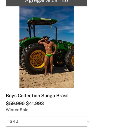
Agregar al carrito
Boys Collection Sunga Brasil
Precio
Precio de oferta
$59.990
$41.993
Winter Sale