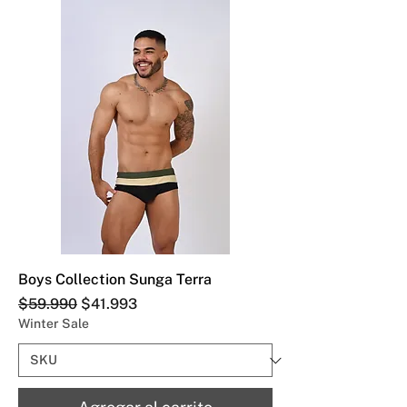
Boys Collection Sunga Terra
Precio
Precio de oferta
$59.990
$41.993
Winter Sale