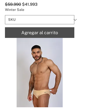
Precio
Precio de oferta
$59.990
$41.993
Winter Sale
Agregar al carrito