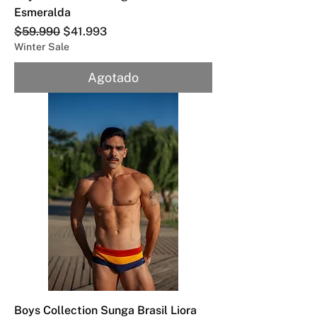
Esmeralda
Precio
Precio de oferta
$59.990
$41.993
Winter Sale
Agotado
Boys Collection Sunga Brasil Liora