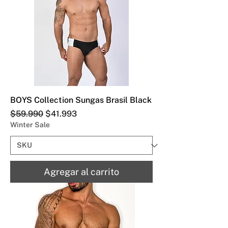
BOYS Collection Sungas Brasil Black
Precio
Precio de oferta
$59.990
$41.993
Winter Sale
Agregar al carrito