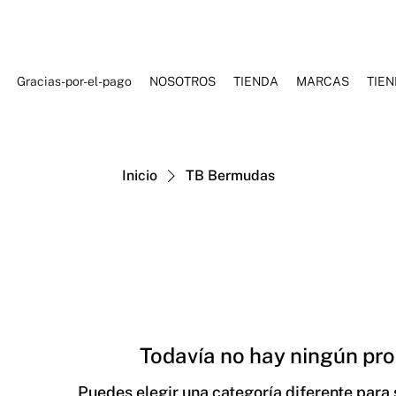
Gracias-por-el-pago
NOSOTROS
TIENDA
MARCAS
TIE
ES DE BAÑO
ROPA DEPORTIVA
ROPA CASUAL
ACCESORI
Inicio
TB Bermudas
Todavía no hay ningún pro
Puedes elegir una categoría diferente para