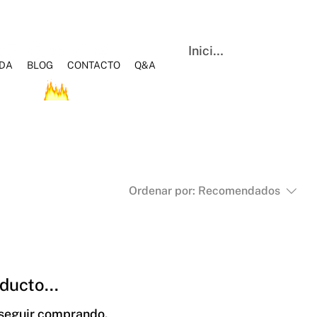
Iniciar sesión
NDA
BLOG
CONTACTO
Q&A
OS
HOT SALE
BLOG
Q&A
CONTACTO
Ordenar por:
Recomendados
ducto...
 seguir comprando.