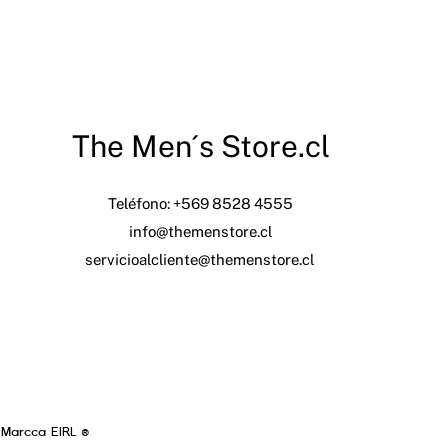
The Men´s Store.cl
Teléfono: +569 8528 4555
info@themenstore.cl
servicioalcliente@themenstore.cl
 Marcca EIRL ®