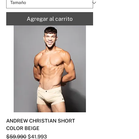
Agregar al carrito
ANDREW CHRISTIAN SHORT
COLOR BEIGE
Precio
Precio de oferta
$59.990
$41.993