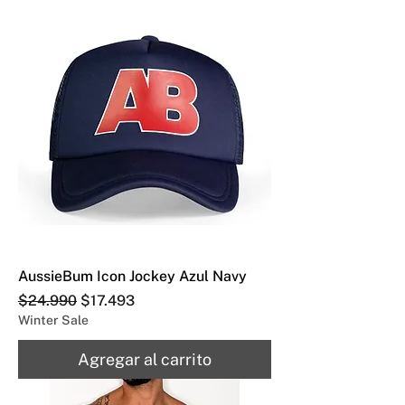
AussieBum Icon Jockey Azul Navy
Precio
Precio de oferta
$24.990
$17.493
Winter Sale
Agregar al carrito