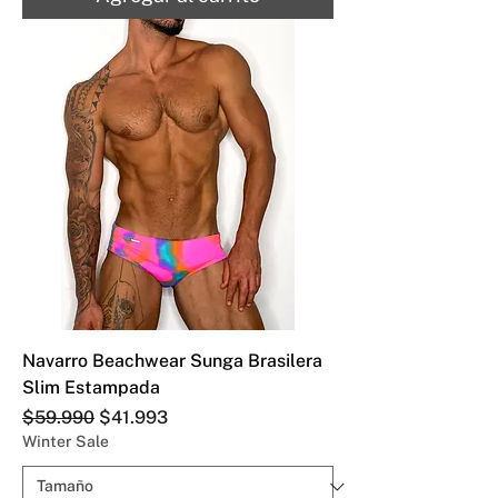
Navarro Beachwear Sunga Brasilera
Slim Estampada
Precio
Precio de oferta
$59.990
$41.993
Winter Sale