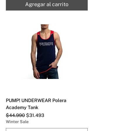
Agregar al carrito
PUMP! UNDERWEAR Polera
Academy Tank
Precio
Precio de oferta
$44.990
$31.493
Winter Sale