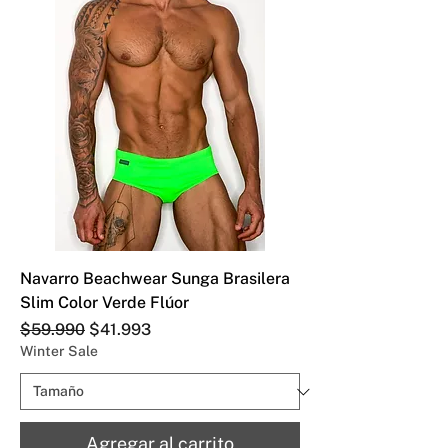
Navarro Beachwear Sunga Brasilera
Slim Color Verde Flúor
Precio
Precio de oferta
$59.990
$41.993
Winter Sale
Agregar al carrito