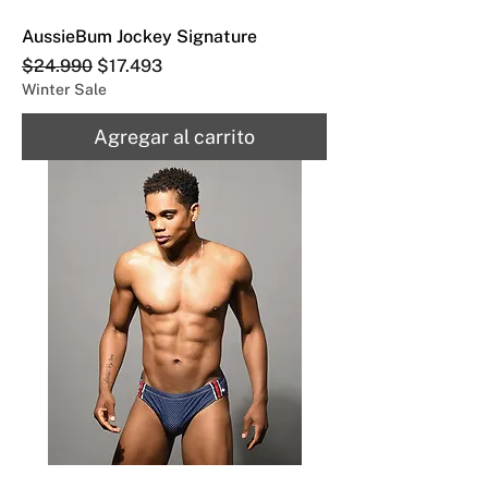
AussieBum Jockey Signature
Precio
Precio de oferta
$24.990
$17.493
Winter Sale
Agregar al carrito