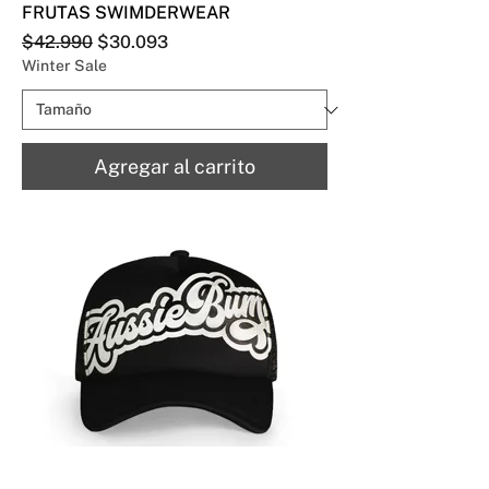
FRUTAS SWIMDERWEAR
Precio
Precio de oferta
$42.990
$30.093
Winter Sale
Agregar al carrito