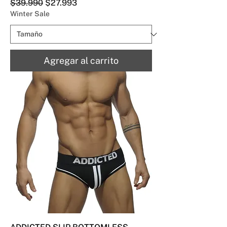
Precio
Precio de oferta
$39.990
$27.993
Winter Sale
Agregar al carrito