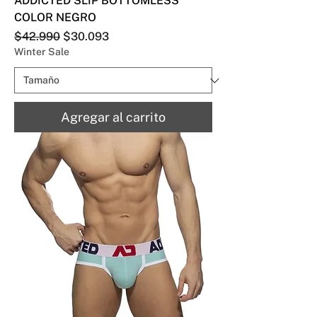
ADDICTED SLIP BOTTOMLESS
COLOR NEGRO
Precio
Precio de oferta
$42.990
$30.093
Winter Sale
Agregar al carrito