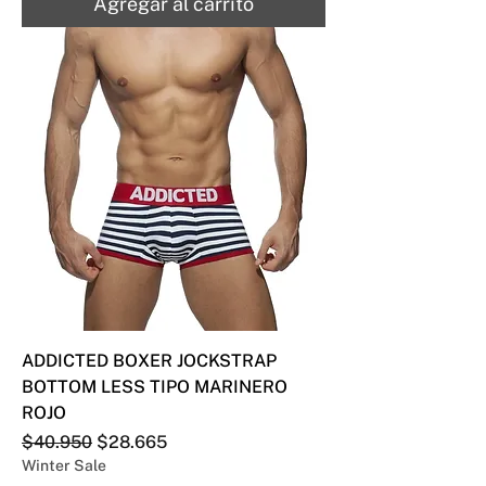
Agregar al carrito
ADDICTED BOXER JOCKSTRAP
BOTTOM LESS TIPO MARINERO
ROJO
Precio
Precio de oferta
$40.950
$28.665
Winter Sale