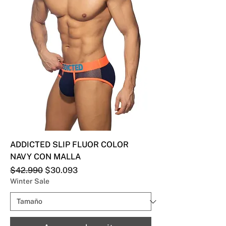
ADDICTED SLIP FLUOR COLOR
NAVY CON MALLA
Precio
Precio de oferta
$42.990
$30.093
Winter Sale